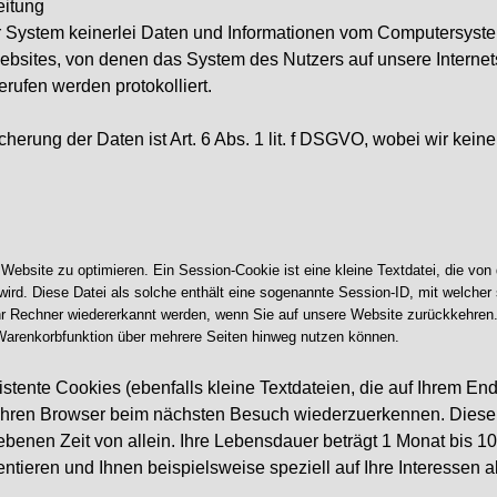
eitung
nser System keinerlei Daten und Informationen vom Computersy
bsites, von denen das System des Nutzers auf unsere Internets
rufen werden protokolliert.
erung der Daten ist Art. 6 Abs. 1 lit. f DSGVO, wobei wir kein
site zu optimieren. Ein Session-Cookie ist eine kleine Textdatei, die von d
 wird. Diese Datei als solche enthält eine sogenannte Session-ID, mit welche
 Rechner wiedererkannt werden, wenn Sie auf unsere Website zurückkehren.
 Warenkorbfunktion über mehrere Seiten hinweg nutzen können.
ente Cookies (ebenfalls kleine Textdateien, die auf Ihrem End
Ihren Browser beim nächsten Besuch wiederzuerkennen. Diese 
benen Zeit von allein. Ihre Lebensdauer beträgt 1 Monat bis 1
äsentieren und Ihnen beispielsweise speziell auf Ihre Interessen