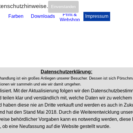
tenschutzhinweise.
Einverstanden
Menü überspringen
Print &
Farben
Downloads
Impressum
▼
▼
▼
▼
▼
Webshop
Datenschutzerklärung:
Behandlung ist ein großes Anliegen unserer Besucher. Dessen ist sich Pör
ationen wir sammeln und wie wir damit umgehen.
siert. Mit der Aktualisierung folgen wir den Datenschutzbesti
teilen klar und verständlich mit, welche Daten wir zu welchem
aben diese nie an Dritte verkauft und werden es auch in Zukun
g und hat den Stand Mai 2018. Durch die Weiterentwicklung uns
weise behördlicher Vorgaben kann es notwendig werden, diese
 ob eine Neufassung auf die Website gestellt wurde.